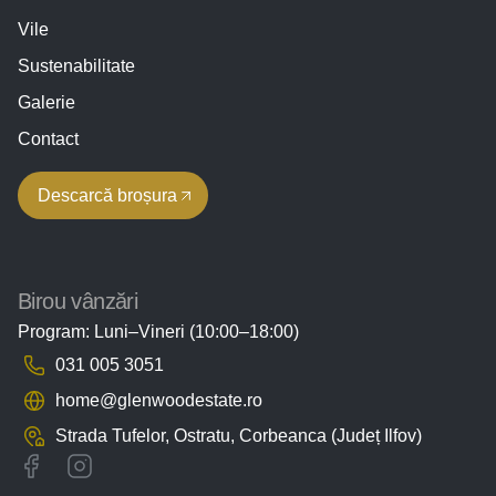
Vile
Sustenabilitate
Galerie
Contact
Descarcă broșura
Birou vânzări
Program: Luni–Vineri (10:00–18:00)
031 005 3051
home@glenwoodestate.ro
Strada Tufelor, Ostratu,
Corbeanca (Județ Ilfov)