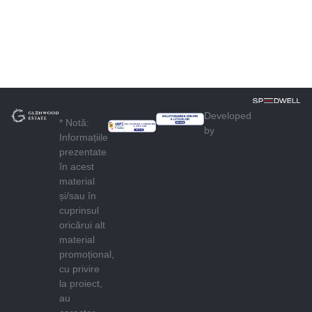
Developed
* Notă:
by
Informațiile
prezentate
în acest
material
și/sau în
cuprinsul
oricărui alt
material
promoțional,
cu privire
la proiect,
au