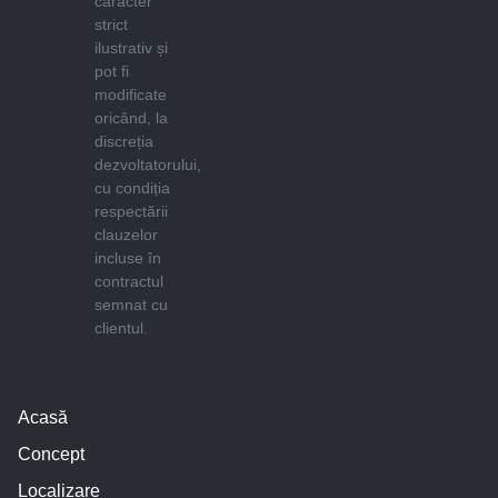
caracter
strict
ilustrativ și
pot fi
modificate
oricând, la
discreția
dezvoltatorului,
cu condiția
respectării
clauzelor
incluse în
contractul
semnat cu
clientul.
Acasă
Concept
Localizare