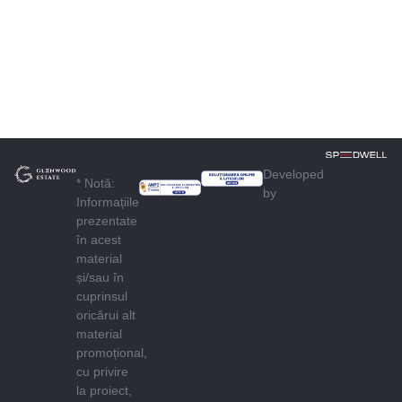
Developed
* Notă:
by
Informațiile
prezentate
în acest
material
și/sau în
cuprinsul
oricărui alt
material
promoțional,
cu privire
la proiect,