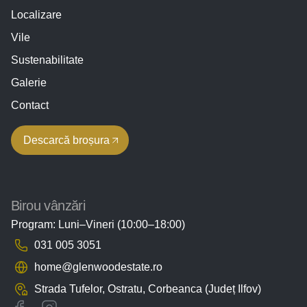
Localizare
Vile
Sustenabilitate
Galerie
Contact
Descarcă broșura
Birou vânzări
Program: Luni–Vineri (10:00–18:00)
031 005 3051
home@glenwoodestate.ro
Strada Tufelor, Ostratu,
Corbeanca (Județ Ilfov)