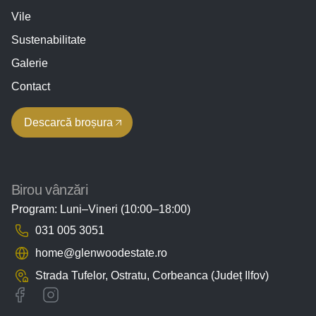
Vile
Sustenabilitate
Galerie
Contact
Descarcă broșura
Birou vânzări
Program: Luni–Vineri (10:00–18:00)
031 005 3051
home@glenwoodestate.ro
Strada Tufelor, Ostratu,
Corbeanca (Județ Ilfov)