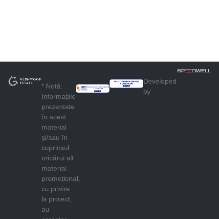
Developed
* Notă:
by
Informațiile
prezentate
în acest
material
și/sau în
cuprinsul
oricărui alt
material
promoțional,
cu privire
la proiect,
au