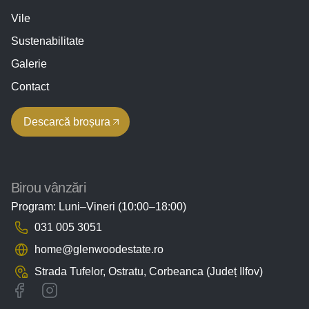
Vile
Sustenabilitate
Galerie
Contact
Descarcă broșura
Birou vânzări
Program: Luni–Vineri (10:00–18:00)
031 005 3051
home@glenwoodestate.ro
Strada Tufelor, Ostratu,
Corbeanca (Județ Ilfov)