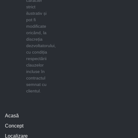
caracter
strict
ilustrativ și
pot fi
modificate
oricând, la
discreția
dezvoltatorului,
cu condiția
respectării
clauzelor
incluse în
contractul
semnat cu
clientul.
Acasă
Concept
Localizare